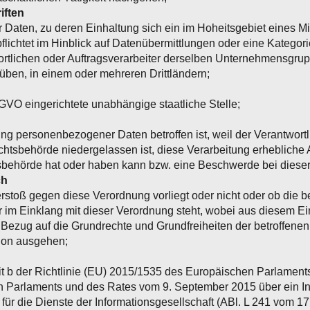
iften
en, zu deren Einhaltung sich ein im Hoheitsgebiet eines Mit
rpflichtet im Hinblick auf Datenübermittlungen oder eine Katego
rtlichen oder Auftragsverarbeiter derselben Unternehmensgru
üben, in einem oder mehreren Drittländern;
GVO eingerichtete unabhängige staatliche Stelle;
ng personenbezogener Daten betroffen ist, weil der Verantwortl
ichtsbehörde niedergelassen ist, diese Verarbeitung erhebliche
tsbehörde hat oder haben kann bzw. eine Beschwerde bei dieser
ch
Verstoß gegen diese Verordnung vorliegt oder nicht oder ob di
r im Einklang mit dieser Verordnung steht, wobei aus diesem Ei
 Bezug auf die Grundrechte und Grundfreiheiten der betroffene
ion ausgehen;
 Lit b der Richtlinie (EU) 2015/1535 des Europäischen Parlamen
 Parlaments und des Rates vom 9. September 2015 über ein In
 für die Dienste der Informationsgesellschaft (ABl. L 241 vom 17