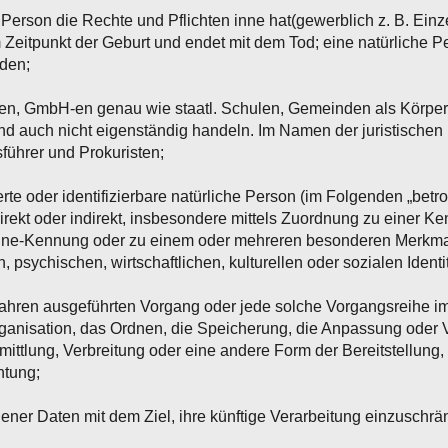
e Person die Rechte und Pflichten inne hat(gewerblich z. B. Ei
 Zeitpunkt der Geburt und endet mit dem Tod; eine natürliche 
rden;
ten, GmbH-en genau wie staatl. Schulen, Gemeinden als Körpers
d auch nicht eigenständig handeln. Im Namen der juristischen
führer und Prokuristen;
ierte oder identifizierbare natürliche Person (im Folgenden „betro
direkt oder indirekt, insbesondere mittels Zuordnung zu einer 
ine-Kennung oder zu einem oder mehreren besonderen Merkmale
 psychischen, wirtschaftlichen, kulturellen oder sozialen Identi
Verfahren ausgeführten Vorgang oder jede solche Vorgangsrei
ganisation, das Ordnen, die Speicherung, die Anpassung oder 
ttlung, Verbreitung oder eine andere Form der Bereitstellung,
htung;
ner Daten mit dem Ziel, ihre künftige Verarbeitung einzuschrä